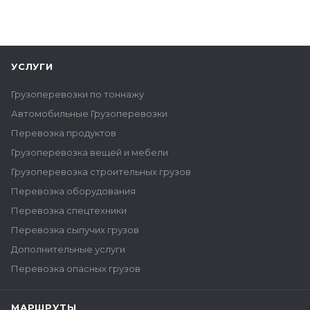
УСЛУГИ
Грузоперевозки по тоннажу
Автомобильные Грузоперевозки
Перевозка продуктов
Грузоперевозка вещей и мебели
Грузоперевозка строительных грузов
Перевозка оборудования
Перевозка спецтехники
Перевозка сыпучих грузов
Дополнительные услуги
Перевозка опасных грузов
МАРШРУТЫ